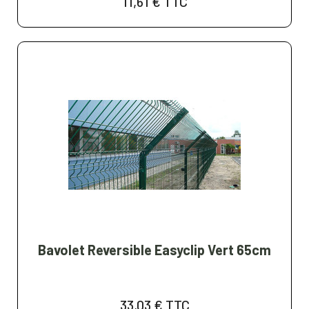
11,61 €
TTC
Bavolet Reversible Easyclip Vert 65cm
33,03 €
TTC