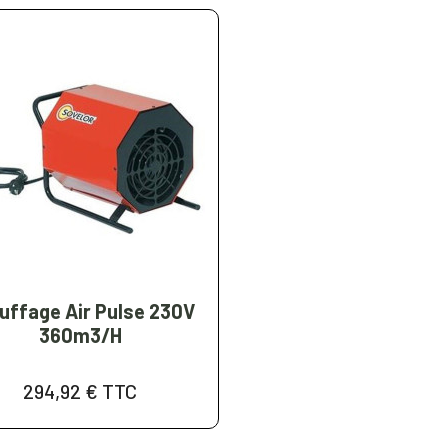

Aperçu rapide
uffage Air Pulse 230V
360m3/h
294,92 €
TTC