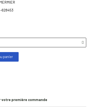
 MERMIER
-628453
au panier
r votre première commande