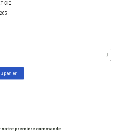
T CIE
265
au panier
r votre première commande