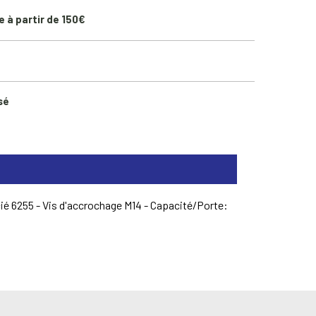
e à partir de 150€
sé
cié 6255 - Vis d'accrochage M14 - Capacité/Porte: