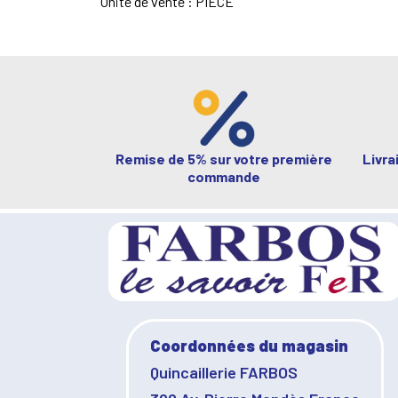
Unité de vente : PIECE
Remise de 5% sur votre première
Livra
commande
Coordonnées du magasin
Quincaillerie FARBOS