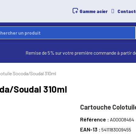
Gamme acier
Contact
Remise de 5% sur votre première commande à partir d
lotuile Socoda/Soudal 310ml
oda/Soudal 310ml
Cartouche Colotui
Référence
A00008464
EAN-13
5411183009455