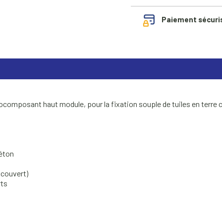
Paiement sécuri
composant haut module, pour la fixation souple de tuiles en terre c
béton
e couvert)
rts