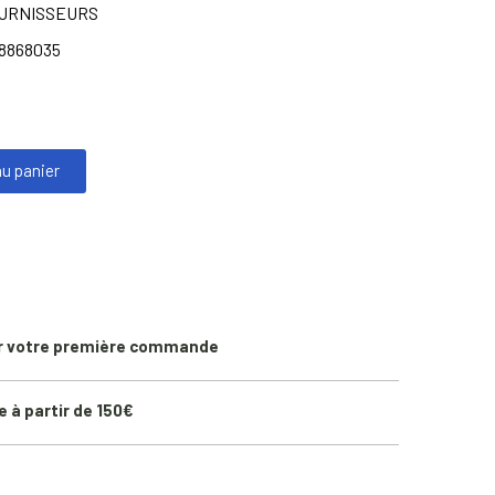
OURNISSEURS
8868035
au panier
r votre première commande
e à partir de 150€