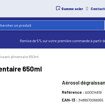
Gamme acier
Contact
Remise de 5% sur votre première commande à partir d
issant alimentaire 650ml
entaire 650ml
Aérosol dégraissan
Référence
A00014819
EAN-13
3488970066955