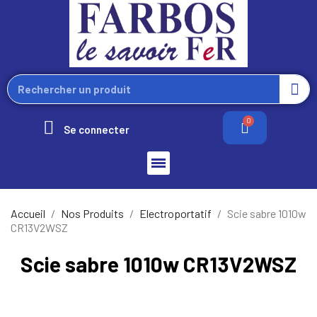
Se connecter
Accueil
Nos Produits
Electroportatif
Scie sabre 1010w
CR13V2WSZ
Scie sabre 1010w CR13V2WSZ