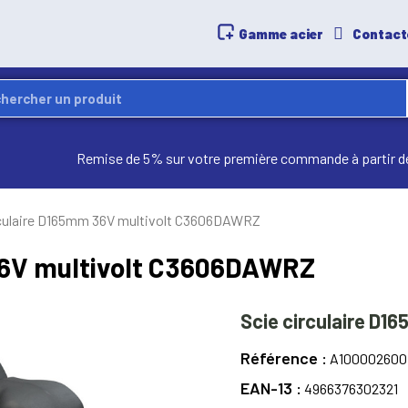
Gamme acier
Contact
Remise de 5% sur votre première commande à partir d
rculaire D165mm 36V multivolt C3606DAWRZ
36V multivolt C3606DAWRZ
Scie circulaire D
Référence
A100002600
EAN-13
4966376302321