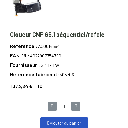
Cloueur CNP 65.1 séquentiel/rafale
Référence
A00014554
EAN-13
4022907754790
Fournisseur
SPIT-ITW
Référence fabricant
505706
1 073,24 €
TTC
Ajouter au panier