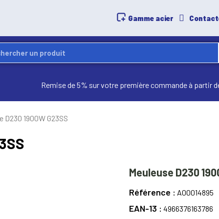
Gamme acier
Contact
Remise de 5% sur votre première commande à partir d
e D230 1900W G23SS
23SS
Meuleuse D230 19
Référence
A00014895
EAN-13
4966376163786