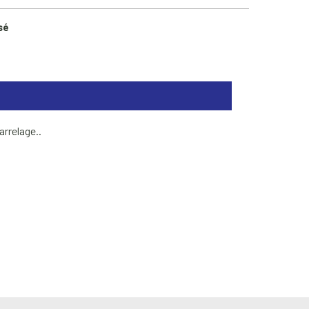
sé
arrelage..