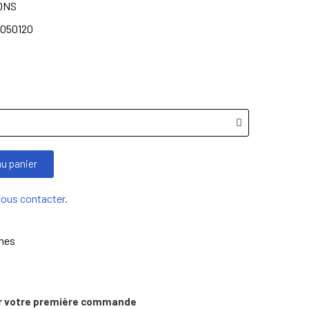
IONS
050120
au panier
nous contacter
.
ines
r votre première commande