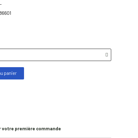
L
86601
au panier
r votre première commande