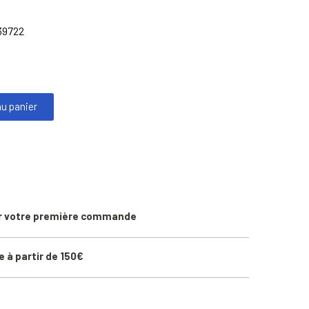
39722
au panier
r votre première commande
e à partir de 150€