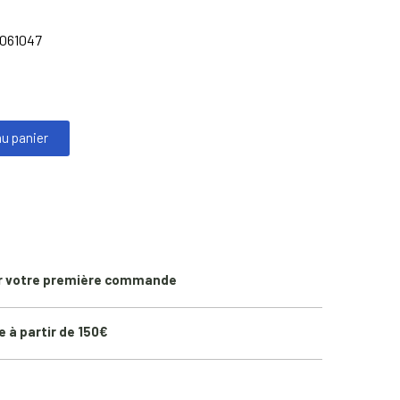
061047
au panier
r votre première commande
e à partir de 150€