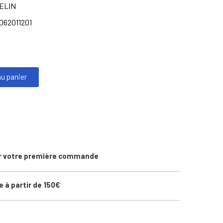
ELIN
062011201
au panier
r votre première commande
e à partir de 150€