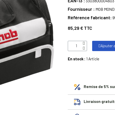
EAN-13
3303800004603
Fournisseur
MOB MOND
Référence fabricant
9
85,29 €
TTC
Ajouter 
En stock :
1 Article
Remise de 5% su
Livraison gratuit