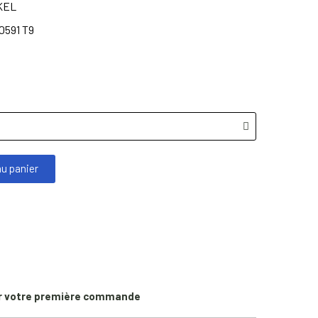
KEL
0591 T9
au panier
r votre première commande