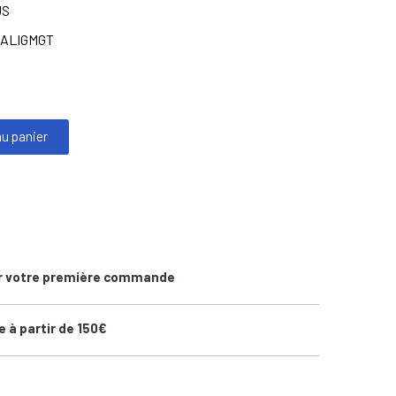
US
ALIGMGT
au panier
r votre première commande
e à partir de 150€